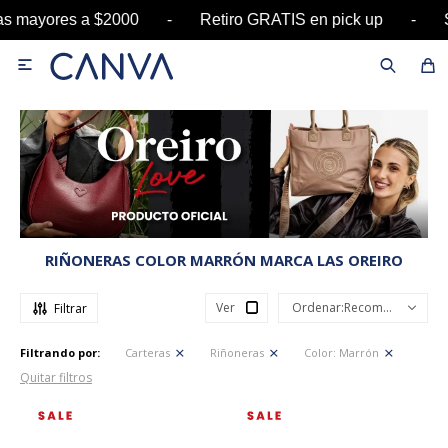
pras mayores a $2000 - Retiro GRATIS en pick up

RIÑONERAS COLOR MARRÓN MARCA LAS OREIRO
Ver
Recomendados
Filtrando por:
Carteras
Riñoneras
Color:
Marrón
Quitar filtros