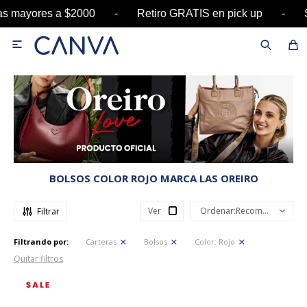
pras mayores a $2000 - Retiro GRATIS en pick up

BOLSOS COLOR ROJO MARCA LAS OREIRO
Ver
Recomendados
Filtrando por:
Carteras
Bolsos
Color:
Rojo
Quitar filtros