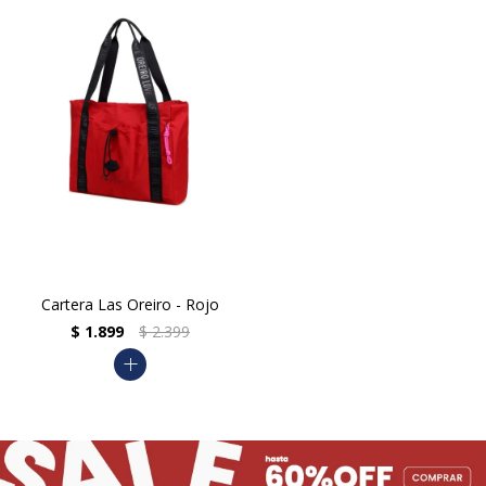
Cartera Las Oreiro - Rojo
$
1.899
$
2.399
add