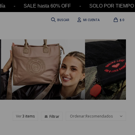
l día - SALE hasta 60% OFF - SOLO POR TIEMPO L
$
0
Ver
Recomendados