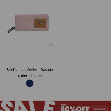
Billetera Las Oreiro - Rosado
$
899
$
1.199
add