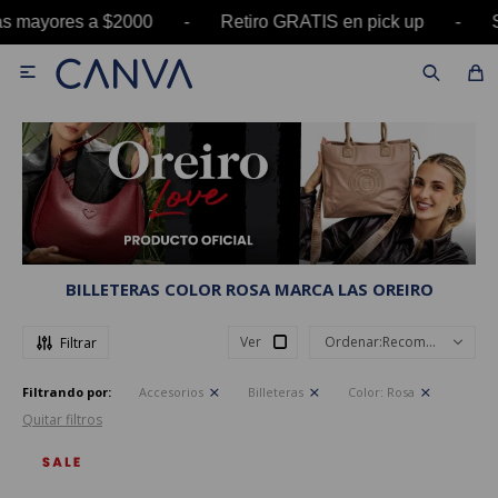
pras mayores a $2000 - Retiro GRATIS en pick up

BILLETERAS COLOR ROSA MARCA LAS OREIRO
Ver
Recomendados
Filtrando por:
Accesorios
Billeteras
Color:
Rosa
Quitar filtros