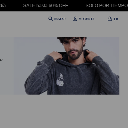
 el día - SALE hasta 60% OFF - SOLO POR TIEMPO
$
0