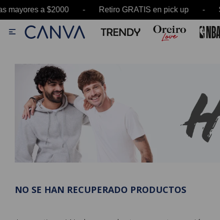
as mayores a $2000 - Retiro GRATIS en pick up -

NO SE HAN RECUPERADO PRODUCTOS