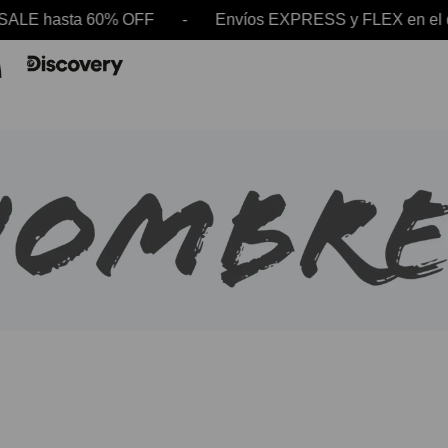
 SALE hasta 60% OFF - Envíos EXPRESS y FLEX en