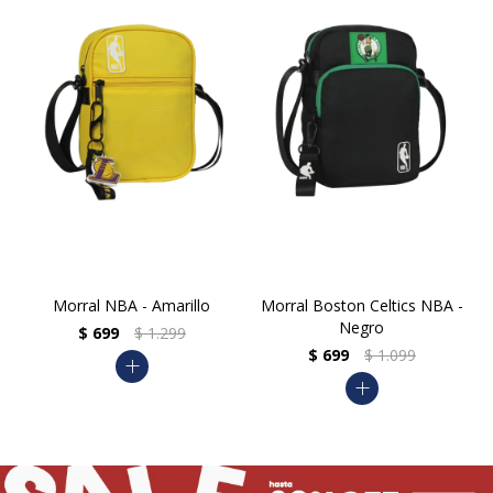
Morral NBA - Amarillo
Morral Boston Celtics NBA -
Negro
$
699
$
1.299
$
699
$
1.099
add
add