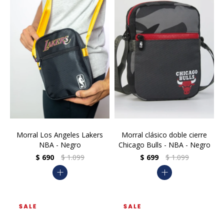
Morral Los Angeles Lakers
Morral clásico doble cierre
NBA - Negro
Chicago Bulls - NBA - Negro
$
690
$
1.099
$
699
$
1.099
add
add