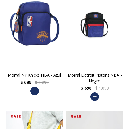
Morral NY Knicks NBA - Azul
Morral Detroit Pistons NBA -
Negro
$
699
$
1.099
$
690
$
1.099
add
add