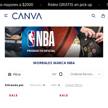
as mayores a $2000 - Retiro GRATIS en pick up 

MORRALES MARCA NBA
Ver
Recomendados
Quitar filtros
Filtrando por:
Morrales
NBA