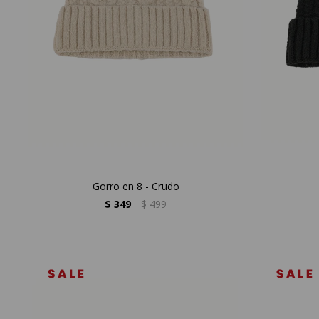
Gorro en 8 - Crudo
$
349
$
499