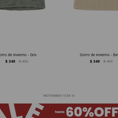
orro de invierno - Gris
Gorro de invierno - Be
$
349
$
499
$
349
$
499
MOSTRANDO
15
DE
15