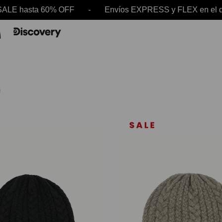
 hasta 60% OFF - Envíos EXPRESS y FLEX en el d
s