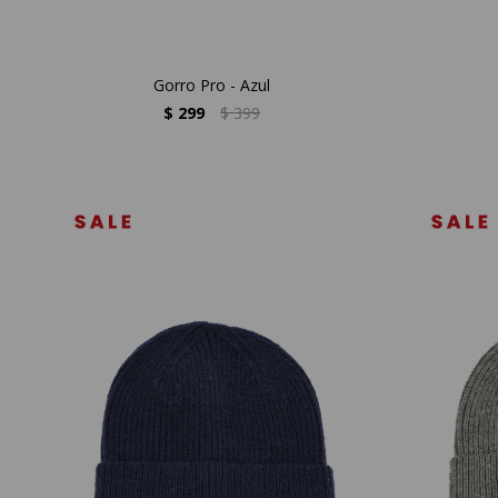
Gorro Pro - Azul
$
299
$
399