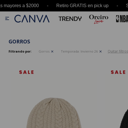
ores a $2000 - Retiro GRATIS en pick up - SALE

GORROS
Quitar filtro
Filtrando por:
Gorros
Temporada:
Invierno 26