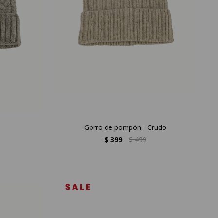
Gorro de pompón - Crudo
$
399
$
499