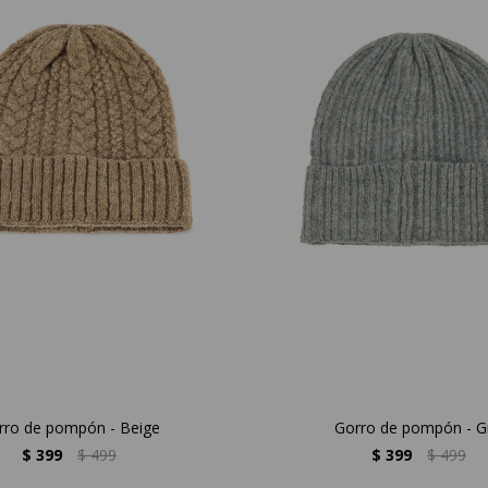
rro de pompón - Beige
Gorro de pompón - Gr
$
399
$
499
$
399
$
499