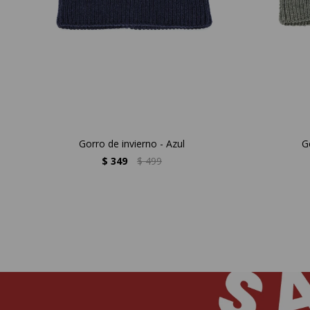
Gorro de invierno - Azul
G
$
349
$
499