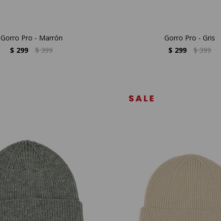
Gorro Pro - Marrón
Gorro Pro - Gris
$
299
$
399
$
299
$
399