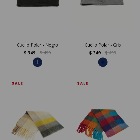
Cuello Polar - Negro
Cuello Polar - Gris
$
349
$
499
$
349
$
499
add
add