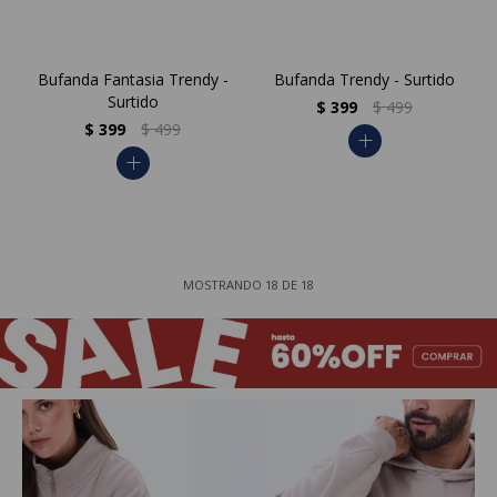
Bufanda Fantasia Trendy -
Bufanda Trendy - Surtido
Surtido
$
399
$
499
$
399
$
499
add
add
MOSTRANDO
18
DE
18