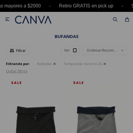
 mayores a $2000 - Retiro GRATIS en pick up - 

BUFANDAS
Ver
Recomendados
Filtrando por:
Bufandas
Temporada:
Invierno 26
Quitar filtros