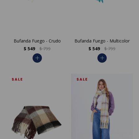
Bufanda Fuego - Crudo
Bufanda Fuego - Multicolor
$
549
$
799
$
549
$
799
add
add