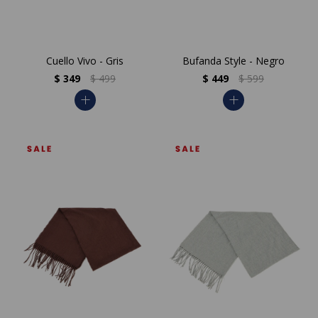
Cuello Vivo - Gris
Bufanda Style - Negro
$
349
$
499
$
449
$
599
add
add