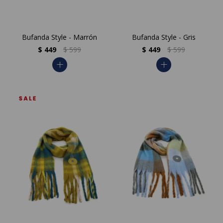
Bufanda Style - Marrón
Bufanda Style - Gris
$
449
$
599
$
449
$
599
add
add