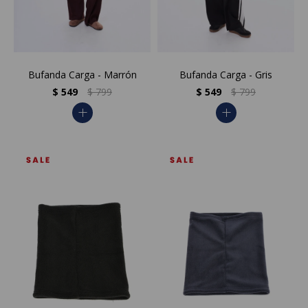
Bufanda Carga - Marrón
Bufanda Carga - Gris
$
549
$
799
$
549
$
799
add
add