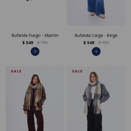
Bufanda Fuego - Marrón
Bufanda Carga - Beige
$
549
$
799
$
549
$
799
add
add