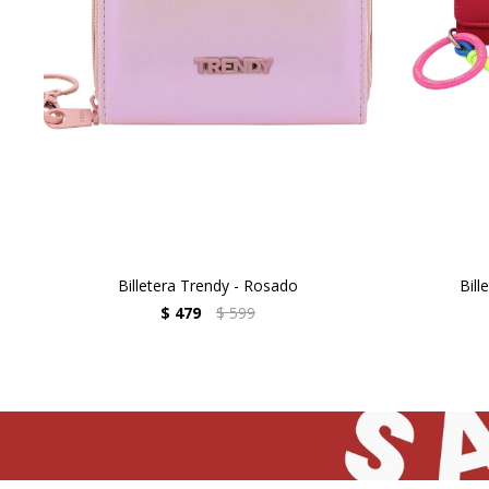
Billetera Trendy - Rosado
Bill
$
479
$
599