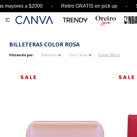
s mayores a $2000 - Retiro GRATIS en pick up -

BILLETERAS COLOR ROSA
Quitar filtros
Filtrando por:
Billeteras
Color:
Rosa