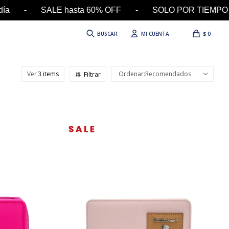
 el día - SALE hasta 60% OFF - SOLO POR TIEMPO 
$
0
Ver
Recomendados