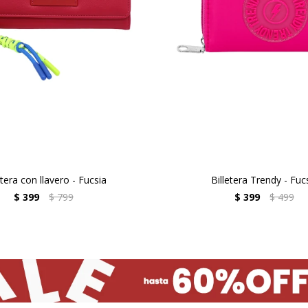
etera con llavero - Fucsia
Billetera Trendy - Fuc
$
399
$
799
$
399
$
499