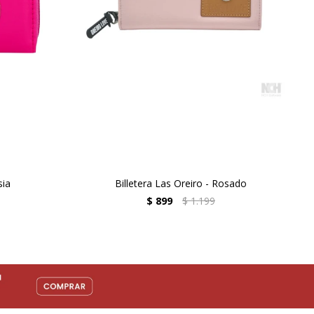
sia
Billetera Las Oreiro - Rosado
$
899
$
1.199